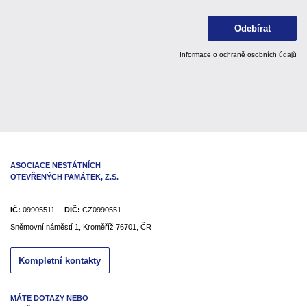
Odebírat
Informace o ochraně osobních údajů
ASOCIACE NESTÁTNÍCH
OTEVŘENÝCH PAMÁTEK, Z.S.
IČ:
09905511
DIČ:
CZ0990551
Sněmovní náměstí 1, Kroměříž 76701, ČR
Kompletní kontakty
MÁTE DOTAZY NEBO