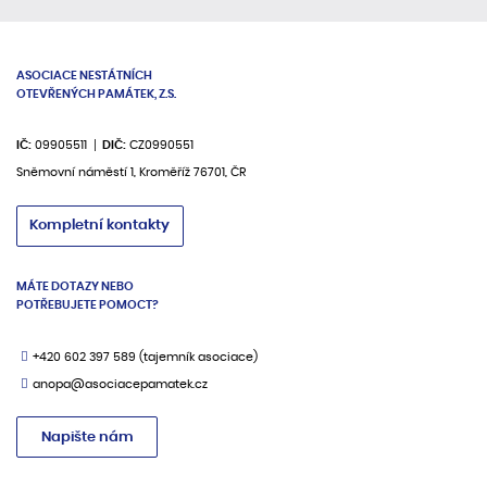
ASOCIACE NESTÁTNÍCH
OTEVŘENÝCH PAMÁTEK, Z.S.
IČ:
09905511
DIČ:
CZ0990551
Sněmovní náměstí 1, Kroměříž 76701, ČR
Kompletní kontakty
MÁTE DOTAZY NEBO
POTŘEBUJETE POMOCT?
+420 602 397 589
(tajemník asociace)
anopa@asociacepamatek.cz
Napište nám