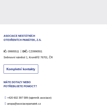
ASOCIACE NESTÁTNÍCH
OTEVŘENÝCH PAMÁTEK, Z.S.
IČ:
09905511
DIČ:
CZ0990551
Sněmovní náměstí 1, Kroměříž 76701, ČR
Kompletní kontakty
MÁTE DOTAZY NEBO
POTŘEBUJETE POMOCT?
+420 602 397 589
(tajemník asociace)
anopa@asociacepamatek.cz