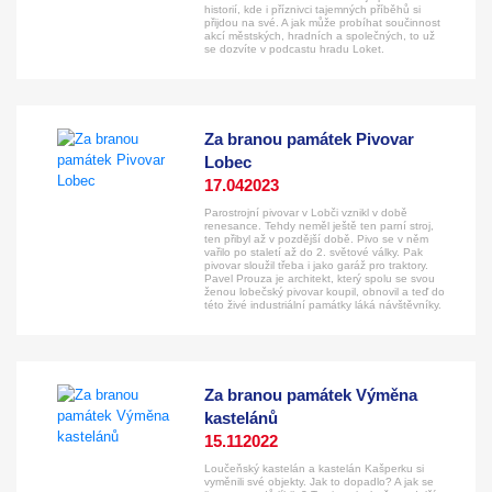
historií, kde i příznivci tajemných příběhů si
přijdou na své. A jak může probíhat součinnost
akcí městských, hradních a společných, to už
se dozvíte v podcastu hradu Loket.
Za branou památek Pivovar
Lobec
17.04
2023
Parostrojní pivovar v Lobči vznikl v době
renesance. Tehdy neměl ještě ten parní stroj,
ten přibyl až v pozdější době. Pivo se v něm
vařilo po staletí až do 2. světové války. Pak
pivovar sloužil třeba i jako garáž pro traktory.
Pavel Prouza je architekt, který spolu se svou
ženou lobečský pivovar koupil, obnovil a teď do
této živé industriální památky láká návštěvníky.
Za branou památek Výměna
kastelánů
15.11
2022
Loučeňský kastelán a kastelán Kašperku si
vyměnili své objekty. Jak to dopadlo? A jak se