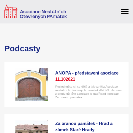
Podcasty
ANOPA - představení asociace
11.10
2021
Poslechněte si, co dělá a jak vznikla Asociace
nestátních otevřených památek ANOPA. Jedním
z produktů této asociace je například i podcast
Za branou památek.
Za branou památek - Hrad a
zámek Staré Hrady