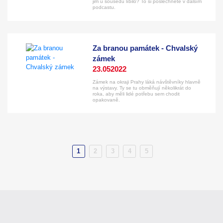
jim u sousedů líbilo? To si poslechněte v dalším
podcastu.
Za branou památek - Chvalský
zámek
23.05
2022
Zámek na okraji Prahy láká návštěvníky hlavně
na výstavy. Ty se tu obměňují několikrát do
roka, aby měli lidé potřebu sem chodit
opakovaně.
1
2
3
4
5
(aktuální)