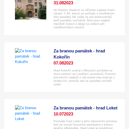
31.08
2023
Ve Starých Hradech na Jičínsku najdete hrad i
zámek. V 60. letech se počítalo s odstřelením
této památky. Ale našlo se pár dobrovolníků,
kteří památku zachránili. Dnes jsou majiteli
manželé Sukovi a lákají na celkem pět
návštěvnických okruhů.
Za branou památek - hrad
Kokořín
07.08
2023
Hrad Kokořín známý z filmových pohádek se
dnes nebrání ani natáčení youtuberů. Potomci
původních majitelů o něj museli roky bojovat v
restitucích, protože stát se památky nechtěl
vzdát.
Za branou památek - hrad Loket
10.07
2023
Poznejte hrad Loket a jeho impozantní prostory,
kde se snoubí kouzelná starobylost s krásou
raného středověku. Hrad Loket je prodchnut