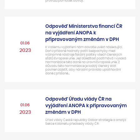
provozu památek dávají.
Odpověď Ministerstva financí ČR
na vyjádření ANOPA k
připravovaným změnám v DPH
01.06
K Vašemu vyjádření nám dovolte uvést následující.
2023
Daň z přidané hodnoty patří bezpochyby mezi
významné nástroje fiskální politiky všech členských
států Evropské unie. Její důležitost podtrhává i vysoká
harmonizace této daně na úrovni Evropské unie. Z
důvodu této harmonizace je každý členský stát
povinen zajistit, aby národní pravidla uplatňování
daně z přidané…
Odpověď Úřadu vlády ČR na
01.06
vyjádření ANOPA k připravovaným
2023
změnám v DPH
Úřad vlády České republiky Odbor strategie a analýz
Sekce Kabinetu předsedy vlády ČR