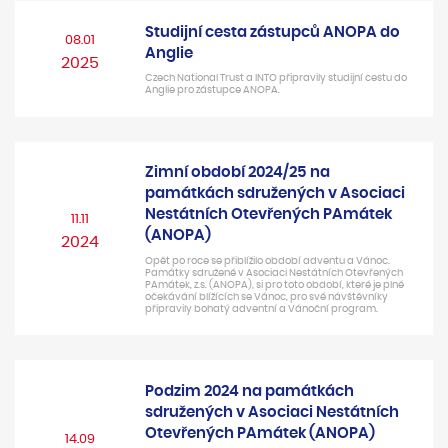
Studijní cesta zástupců ANOPA do
08.01
Anglie
2025
Czech National Trust a INTO připravily studijní cestu do
Anglie pro zástupce ANOPA.
Zimní období 2024/25 na
památkách sdružených v Asociaci
Nestátních Otevřených PAmátek
11.11
(ANOPA)
2024
Opět po roce se přiblížilo období adventu a Vánoc.
Památky sdružené v Asociaci Nestátních Otevřených
PAmátek, z.s. (ANOPA), si pro toto období, které je plné
očekávání blížících se Vánoc, pro své návštěvníky
připravily bohatý adventní a Vánoční program.
Podzim 2024 na památkách
sdružených v Asociaci Nestátních
Otevřených PAmátek (ANOPA)
14.09