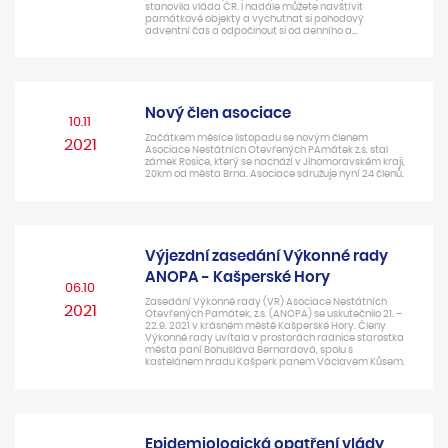
stanovila vláda ČR. I nadále můžete navštívit
památkové objekty a vychutnat si pohodový
adventní čas a odpočinout si od denního a…
Nový člen asociace
10.11
Začátkem měsíce listopadu se novým členem
2021
Asociace Nestátních Otevřených PAmátek z.s. stal
zámek Rosice, který se nachází v Jihomoravském kraji,
20km od města Brna. Asociace sdružuje nyní 24 členů.
Výjezdní zasedání Výkonné rady
ANOPA - Kašperské Hory
06.10
Zasedání Výkonné rady (VR) Asociace Nestátních
2021
Otevřených Památek, z.s. (ANOPA) se uskutečnilo 21. –
22.9. 2021 v krásném městě Kašperské Hory. Členy
Výkonné rady uvítala v prostorách radnice starostka
města paní Bohuslava Bernardová, spolu s
kastelánem hradu Kašperk panem Václavem Kůsem.
Epidemiologická opatření vlády