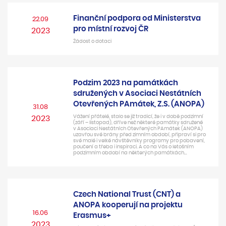
Finanční podpora od Ministerstva
22.09
pro místní rozvoj ČR
2023
Žádost o dotaci
Podzim 2023 na památkách
sdružených v Asociaci Nestátních
Otevřených PAmátek, Z.S. (ANOPA)
31.08
Vážení přátelé, stalo se již tradicí, že i v době podzimní
2023
(září – listopad), dříve než některé památky sdružené
v Asociaci Nestátních Otevřených PAmátek (ANOPA)
uzavřou své brány před zimním období, připraví si pro
své malé i velké návštěvníky programy pro pobavení,
poučení a třeba i inspiraci. A co na Vás o letošním
podzimním období na některých památkách…
Czech National Trust (CNT) a
ANOPA kooperují na projektu
16.06
Erasmus+
2023