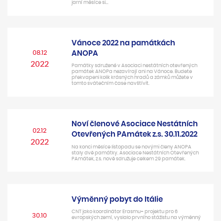
jarní měsíce si…
Vánoce 2022 na památkách
08.12
ANOPA
2022
Památky sdružené v Asociaci nestátních otevřených
památek ANOPa nezavírají ani na Vánoce. Budete
překvapeni kolik krásných hradů a zámků můžete v
tomto svátečním čase navštívit.
Noví členové Asociace Nestátních
02.12
Otevřených PAmátek z.s. 30.11.2022
2022
Na konci měsíce listopadu se novými členy ANOPA
staly dvě památky. Asociace Nestátních Otevřených
PAmátek, z.s. nově sdružuje celkem 29 památek.
Výměnný pobyt do Itálie
CNT jako koordinátor Erasmu+ projektu pro 6
30.10
evropských zemí, vyslalo prvního stážistu na výměnný