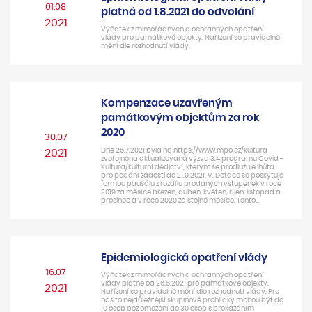
01.08
platná od 1.8.2021 do odvolání
2021
Výňatek z mimořádných a ochranných opatření
vlády pro památkové objekty. Nařízení se pravidelně
mění dle rozhodnutí vlády.
Kompenzace uzavřeným
památkovým objektům za rok
2020
30.07
Dne 26.7.2021 byla na https://www.mpo.cz/kultura
2021
zveřejněna aktualizovaná výzva 3.4 programu Covid -
Kultura/kulturní dědictví, kterým se prodlužuje lhůta
pro podání žádosti do 21.9.2021. V. Dotace se poskytuje
formou paušálu z rozdílu prodaných vstupenek v roce
2019 za měsíce březen, duben, květen, říjen, listopad a
prosinec a v roce 2020 za stejné měsíce. Tento…
Epidemiologická opatření vlády
16.07
Výňatek z mimořádných a ochranných opatření
vlády platné od 26.6.2021 pro památkové objekty.
2021
Nařízení se pravidelně mění dle rozhodnutí vlády. Pro
nás to nejdůležitější skupinové prohlídky mohou být do
10 osob bez omezení do 30 osob s prokázáním