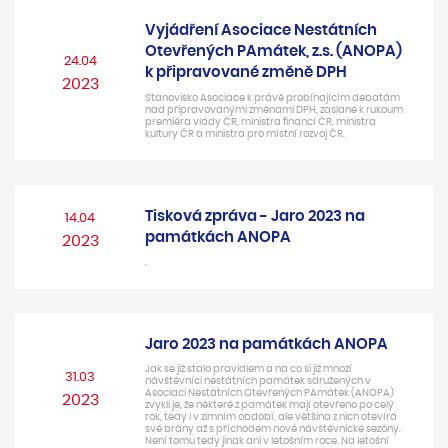
Vyjádření Asociace Nestátních
Otevřených PAmátek, z.s. (ANOPA)
24.04
k připravované změně DPH
2023
Stanovisko Asociace k právě probíhajícím debatám
nad připravovanými změnami DPH, zaslané k rukoum
premiéra vlády ČR, ministra financí ČR, ministra
kultury ČR a ministra pro místní rozvoj ČR.
Tisková zpráva - Jaro 2023 na
14.04
památkách ANOPA
2023
.
Jaro 2023 na památkách ANOPA
Jak se již stalo pravidlem a na co si již mnozí
31.03
návštěvníci nestátních památek sdružených v
Asociaci Nestátních Otevřených PAmátek (ANOPA)
2023
zvykli je, že některé z památek mají otevřeno po celý
rok, tedy i v zimním období, ale většina z nich otevírá
své brány až s příchodem nové návštěvnické sezóny.
Není tomu tedy jinak ani v letošním roce. Na letošní