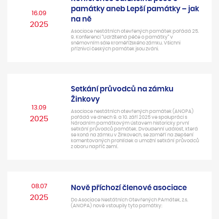
památky aneb Lepší památky – jak
16.09
na ně
2025
Asociace nestátních otevřených památek pořádá 25.
9. Konferenci “Udržitelná péče o památky” v
sněmovním sále kroměřížského zámku. Všichni
příznivci českých památek jsou zváni.
Setkání průvodců na zámku
Žinkovy
13.09
Asociace nestátních otevřených památek (ANOPA)
2025
pořádá ve dnech 9. a 10. září 2025 ve spolupráci s
Národním památkovým ústavem historicky první
setkání průvodců památek. Dvoudenní událost, která
se koná na zámku v Žinkovech, se zaměří na zlepšení
komentovaných prohlídek a umožní setkání průvodců
z oboru napříč zemí.
08.07
Nově příchozí členové asociace
2025
Do Asociace Nestátních Otevřených PAmátek, z.s.
(ANOPA) nově vstoupily tyto památky: