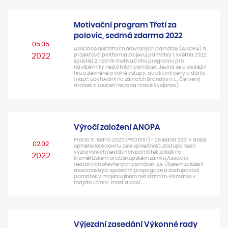
Motivační program Třetí za
polovic, sedmá zdarma 2022
05.05
Asociace nestátních otevřených památek (ANOPA) a
2022
projektová platforma Objevuj památky 1. května 2022
spustila 2. ročník motivačního programu pro
návštěvníky nestátních památek. Jedná se o soutěžní
hru o zlevněné a volné vstupy, atraktivní ceny a dárky
(např. ubytování na zámcích Brandýs n. L., Červený
Hrádek a Loučeň nebo na hradě Svojanov).
Výročí založení ANOPA
Praha 31. ledna 2022 (PROTEXT) - 26.ledna 2021 v době
02.02
úplného lockdownu celé společnosti zástupci šesti
významných nestátních památek založili na
2022
kroměřížském arcibiskupském zámku Asociaci
nestátních otevřených památek, z.s. Účelem založení
asociace byla společná propagace a zastupování
památek v majetku jiném než státním. Památek v
majetku církví, měst a obcí,…
Výjezdní zasedání Výkonné rady