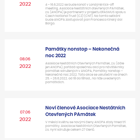
2022
4 – 16.6.2022 se bude konat v Londýně Kick-off
meeting. Asociace Nestátních otevřených PAmátek,
z.s. (ANOPA) je partnerem v projektu ERASMUS spolu s
Czech National Trust (CZ) (CNT). Na tomto setkání
bude ANOPA zastupovat pan Francesco Kinský dal
Borgo.
Památky nonstop – Nekonečná
noc 2022
08.06
Asosiace Nestátních Otevřených PAmátek, z.s. (dále
2022
jen ANOPA), pořádá společnou akci pro návštěvníky
památek sdružených v ANOPA, Památky nonstop –
Nekonečná noc 2022. Tato akce se uskuteční ve dnech
25. – 26.6.2022. od 18 do 18hod., na níže uvedených
památkách.
Noví členové Asociace Nestátních
07.06
Otevřených PAmátek
2022
V měsíci květnu se novými členy ANOPA staly hned tři
památky. Asociace Nestátních Otevřených Památek,
z.s. nyní sdružuje celkem 27 členů.