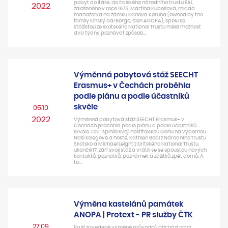
pobyt do Itálie, do italského národního trustu FAI,
2022
založeného v roce 1975. Martina Kubešová, mladá
manažerka na zámku Karlova Koruna (owned by the
family Kinský dal Borgo, člen ANOPA), spolu se
stážistou ze skotského National Trustu měla možnost
dva týdny poznávat způsob…
Výměnná pobytová stáž SEECHT
Erasmus+ v Čechách proběhla
podle plánu a podle účastníků
skvěle
05.10
2022
Výměnná pobytová stáž SEECHT Erasmus+ v
Čechách proběhla podle plánu a podle účastníků
skvěle. CNT splnilo svoji hostitelskou úlohu na výbornou.
Naši kolegové a hosté, Kathlen Boal z Národního trustu
Skotsko a Michael Leight z britského National Trustu,
ukončili 17. září svoji stáž a vrátili se se spoustou nových
kontaktů, poznatků, poznámek a zážitků zpět domů. A
to…
Výměna kastelánů památek
ANOPA | Protext - PR služby ČTK
27.09
Po již zavedené výměně průvodců přichází nový