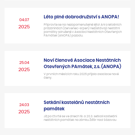
Léto plné dobrodružství s ANOPA!
04.07
Připravte se na nezapomenutelné léto! Ani o letošních
2025
prázdninách (červenec–srpen) nezůstávají nestátní
památky sdružené v Asociaci Nestátních Otevřených
PAmátek (ANOPA) pozadu.
Noví členové Asociace Nestátních
25.04
Otevřených PAmátek, z.s. (ANOPA)
2025
V prvních měsících roku 2025 přijala asociace nové
členy.
Setkání kastelánů nestátních
24.03
památek
2025
Již po čtvrté se ve dnech 19. a 20.3. setkali kasteláni
nestátních památek na zámku Žďár nad Sázavou