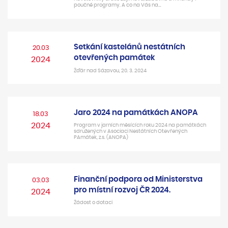
poučné programy. A co na Vás na…
Setkání kastelánů nestátních
20.03
otevřených památek
2024
Žďár nad Sázavou, 20. 3. 2024
Jaro 2024 na památkách ANOPA
18.03
2024
Program v jarních měsících roku 2024 na památkách
sdružených v Asociaci Nestátních Otevřených
PAmátek, z.s. (ANOPA)
Finanční podpora od Ministerstva
03.03
pro místní rozvoj ČR 2024.
2024
Žádost o dotaci