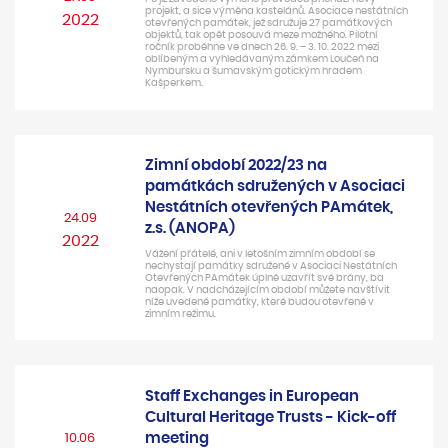
projekt, a sice výměna kastelánů. Asociace nestátních
2022
otevřených památek, jež sdružuje 27 památkových
objektů, tak opět posouvá meze možného. Pilotní
ročník proběhne ve dnech 26. 9. – 3. 10. 2022 mezi
oblíbeným a vyhledávaným zámkem Loučeň na
Nymbursku a šumavským gotickým hradem
Kašperkem.
Zimní období 2022/23 na
památkách sdružených v Asociaci
Nestátních otevřených PAmátek,
24.09
z.s. (ANOPA)
2022
Vážení přátelé, ani v letošním zimním období se
nechystají památky sdružené v Asociaci Nestátních
Otevřených PAmátek úplně uzavřít své brány, ba
naopak. V nadcházejícím období můžete navštívit
níže uvedené památky, které budou otevřené v
zimním režimu.
Staff Exchanges in European
Cultural Heritage Trusts - Kick-off
meeting
10.06