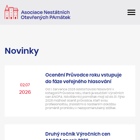
Novinky
Ocenění Průvodce roku vstupuje
do fáze veřejného hlasování
02.07
Od 1. července 2026 odstartovalo hlasování v
2026
kategorii Průvodce roku, která je součástí Výročních
cen ANOPA. Návštěvníci památek mají až do 31. října
2026 možnost ocenit průvodce, kteří svou
profesionalitou, znalostmi a nadšením dokážou
proměnit prohlídku v nezapomenutelný zážitek.
Druhý ročník Výročních cen