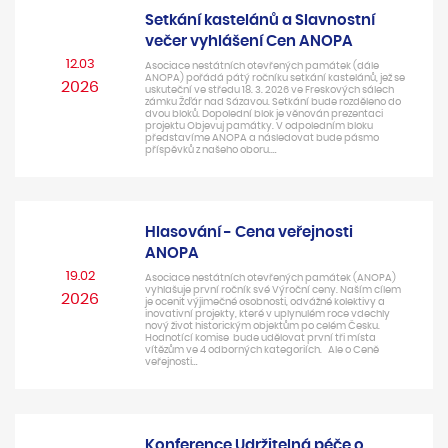
Setkání kastelánů a Slavnostní
večer vyhlášení Cen ANOPA
12.03
Asociace nestátních otevřených památek (dále
ANOPA) pořádá pátý ročníku setkání kastelánů, jež se
2026
uskuteční ve středu 18. 3. 2026 ve Freskových sálech
zámku Žďár nad Sázavou. Setkání bude rozděleno do
dvou bloků. Dopolední blok je věnován prezentaci
projektu Objevuj památky. V odpoledním bloku
představíme ANOPA a následovat bude pásmo
příspěvků z našeho oboru.…
Hlasování - Cena veřejnosti
ANOPA
19.02
Asociace nestátních otevřených památek (ANOPA)
vyhlašuje první ročník své Výroční ceny. Naším cílem
2026
je ocenit výjimečné osobnosti, odvážné kolektivy a
inovativní projekty, které v uplynulém roce vdechly
nový život historickým objektům po celém Česku.
Hodnotící komise bude udělovat první tři místa
vítězům ve 4 odborných kategoriích. Ale o Ceně
veřejnosti…
Konference Udržitelná péče o