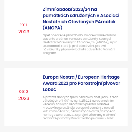
Zimní období 2023/24 na
památkách sdružených v Asociaci
Nestátních Otevřených PAmátek
19.11
(ANOPA)
2023
Opět po roce se přiblížilo dlouho očekávané období
adventu a Vánoc. Památky sdružené v Asociaci
Nestátních Otevřených PAmátek, z.s. (ANOPA), si pro
toto období, které je plné očekávání, pro své
návštěvníky připravily bohatý adventní a Vánoční
program.
Europa Nostra / European Heritage
Award 2023 pro Parostrojní pivovar
Lobeč
05.10
A protože dobrých zpráv není nikdy dost, jednu z těch
2023
výtečných přinášíme nyní. 28.9.23 na slavnostním
večeru v italských Benátkách převzali manželé
Prouzovi nejprestižnější evropské ocenění v oblasti
kulturního dědictví, cenu Europa Nostra / European
Heritage Award 2023, za projekt záchrany a oživení
technické památky Parostrojního pivovaru v Lobči.