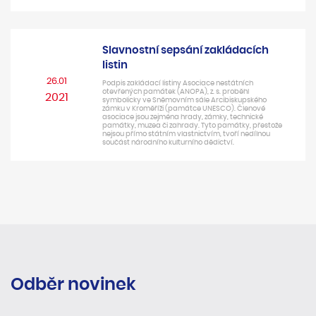
Slavnostní sepsání zakládacích
listin
26.01
Podpis zakládací listiny Asociace nestátních
otevřených památek (ANOPA), z. s. proběhl
2021
symbolicky ve Sněmovním sále Arcibiskupského
zámku v Kroměříži (památce UNESCO). Členové
asociace jsou zejména hrady, zámky, technické
památky, muzea či zahrady. Tyto památky, přestože
nejsou přímo státním vlastnictvím, tvoří nedílnou
součást národního kulturního dědictví.
Odběr novinek