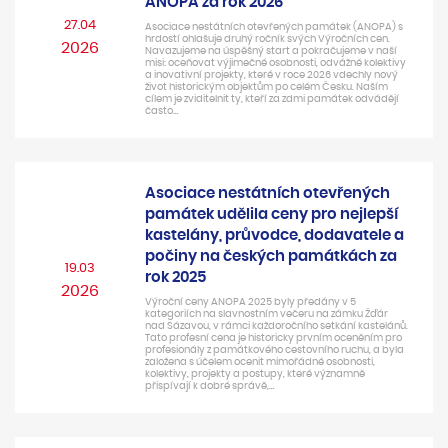
ANOPA za rok 2026
27.04
Asociace nestátních otevřených památek (ANOPA) s
hrdostí ohlašuje druhý ročník svých Výročních cen.
2026
Navazujeme na úspěšný start a pokračujeme v naší
misi: oceňovat výjimečné osobnosti, odvážné kolektivy
a inovativní projekty, které v roce 2026 vdechly nový
život historickým objektům po celém Česku. Naším
cílem je zviditelnit ty, kteří za zdmi památek odvádějí
často…
Asociace nestátních otevřených
památek udělila ceny pro nejlepší
kastelány, průvodce, dodavatele a
počiny na českých památkách za
19.03
rok 2025
2026
Výroční ceny ANOPA 2025 byly předány v 5
kategoriích na slavnostním večeru na zámku Žďár
nad Sázavou, v rámci každoročního setkání kastelánů.
Tato profesní cena je historicky prvním oceněním pro
profesionály z památkového cestovního ruchu, a byla
založena s účelem ocenit mimořádné osobnosti,
kolektivy, projekty a postupy, které významně
přispívají k dobré správě,…