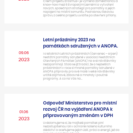
Cílem projektu Erasmus+ je výměna zaměstnanců a
know-how mezi 6 Evropskými zeměmi a vytvoření
nových, společných strategií pro památky a jejich
napojení na místní komunitu. Podrobnou tiskovou
zprávu z celého projektu uvidíte po otevření přílohy.
Letní prázdniny 2023 na
památkách sdružených v ANOPA.
09.06
I o letošních Letních prázdninách (červenec – srpen)
nestátní památky sdružené v Asociaci Nestátních
2023
Otevřených PAmátek (ANOPA) na své návštěvníky
nezapomínají. Stalo se již tradicí, že o nejdelších
prázdninách v roce si mnohé památky sdružené v
ANOPA připravily pro své malé i velké návštěvníky
určitě zajímavé, zábavné a mnohdy i poučné
programy. A co na Vás na…
Odpověď Ministerstva pro místní
rozvoj ČR na vyjádření ANOPA k
01.06
připravovaným změnám v DPH
2023
Uvědomujeme si, že majitelé památek plní
nezastupitelnou roli v ochraně našeho kulturního
dědictví a oceňujeme jejich úsilí, práci a energii, jež do