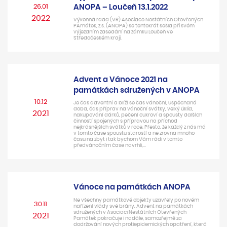
26.01
ANOPA – Loučeň 13.1.2022
2022
Výkonná rada (VR) Asociace Nestátních Otevřených
PAmátek, z.s. (ANOPA) se tentokrát sešla při svém
výjezdním zasedání na zámku Loučeň ve
Středočeském kraji.
Advent a Vánoce 2021 na
památkách sdružených v ANOPA
10.12
Je čas adventní a blíží se čas vánoční, uspěchaná
doba, čas příprav na vánoční svátky, velký úklid,
2021
nakupování dárků, pečení cukroví a spousty dalších
činností spojených s přípravou na příchod
nejkrásnějších svátků v roce. Přesto, že každý z nás má
v tomto čase spoustu starostí a ne zrovna mnoho
času na zbyt i tak bychom Vám rádi v tomto
předvánočním čase navrhli,…
Vánoce na památkách ANOPA
Ne všechny památkové objekty uzavřely po novém
30.11
nařízení vlády své brány. Advent na památkách
sdružených v Asociaci Nestátních Otevřených
2021
Památek pokračuje i nadále, samozřejmě za
dodržování nových protiepidemických opatření, která