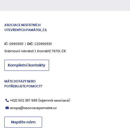
ASOCIACE NESTÁTNÍCH
OTEVŘENÝCH PAMÁTEK, Z.S.
IČ:
09905511
DIČ:
CZ0990551
Sněmovní náměstí 1, Kroměříž 76701, ČR
Kompletní kontakty
MÁTE DOTAZY NEBO
POTŘEBUJETE POMOCT?
+420 602 397 589
(tajemník asociace)
anopa@asociacepamatek.cz
Napište nám