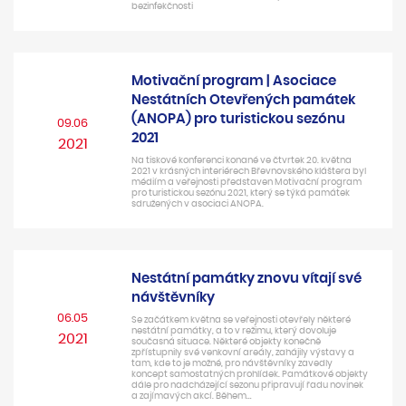
bezinfekčnosti
Motivační program | Asociace
Nestátních Otevřených památek
(ANOPA) pro turistickou sezónu
09.06
2021
2021
Na tiskové konferenci konané ve čtvrtek 20. května
2021 v krásných interiérech Břevnovského kláštera byl
médiím a veřejnosti představen Motivační program
pro turistickou sezónu 2021, který se týká památek
sdružených v asociaci ANOPA.
Nestátní památky znovu vítají své
návštěvníky
06.05
Se začátkem května se veřejnosti otevřely některé
nestátní památky, a to v režimu, který dovoluje
2021
současná situace. Některé objekty konečně
zpřístupnily své venkovní areály, zahájily výstavy a
tam, kde to je možné, pro návštěvníky zavedly
koncept samostatných prohlídek. Památkové objekty
dále pro nadcházející sezonu připravují řadu novinek
a zajímavých akcí. Během…