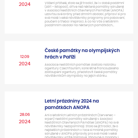
Vážení přátelé, stalo se již tradicí, že i v době podzimní
2024
(září – listopad), dříve než některé památky sdružené
v Asociaci Nestátních Otevřených PAmátek (ANOPA)
uzavřou své brány před zimním období, připraví si pro
své malé i velké návštěvníky programy pro pobavení,
poučení a třeba i inspiraci. A co na Vás o letošním
podzimním období na některých památkách…
České památky na olympijských
12.09
hrách v Paříži
2024
Asociace nestátních památek dostala nabídku
agentury CzechTourism, konkrétně francouzského
zastoupení agentury, představit české památky
návštěvníkům olympiády na jejich stánku.
Letní prázdniny 2024 na
památkách ANOPA
28.06
Ani o letošních Letních prázdninách (červenec –
srpen) nestátní památky sdružené v Asociaci
2024
Nestátních Otevřených PAmátek (ANOPA) na své
návštěvníky nezapomínají. Stalo se již tradicí, že o
nejdelších prázdninách v roce si mnohé památky
sdružené v ANOPA připravily pro své malé i velké
návštěvníky určitě zajímavé, zábavné a mnohdy i