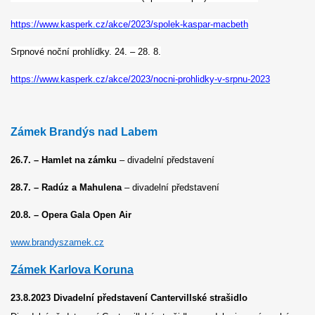
https://www.kasperk.cz/akce/2023/spolek-kaspar-macbeth
Srpnové noční prohlídky. 24. – 28. 8.
https://www.kasperk.cz/akce/2023/nocni-prohlidky-v-srpnu-2023
Zámek Brandýs nad Labem
26.7. – Hamlet na zámku
– divadelní představení
28.7. – Radúz a Mahulena
– divadelní představení
20.8. – Opera Gala Open Air
www.brandyszamek.cz
Zámek Karlova Koruna
23.8.2023
Divadelní představení Cantervillské strašidlo