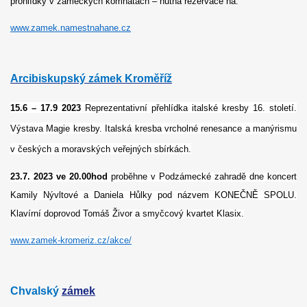
prohlídky v zámeckých komnatách – nutná rezervace na:
www.zamek.namestnahane.cz
Arcibiskupský zámek Kroměříž
15.6 – 17.9 2023
Reprezentativní přehlídka italské kresby 16. století.
Výstava Magie kresby. Italská kresba vrcholné renesance a manýrismu
v českých a moravských veřejných sbírkách.
23.7. 2023 ve 20.00hod
proběhne v Podzámecké zahradě dne koncert
Kamily Nývltové a Daniela Hůlky pod názvem KONEČNĚ SPOLU.
Klavírní doprovod Tomáš Živor a smyčcový kvartet Klasix.
www.zamek-kromeriz.cz/akce/
Chvalský
zámek