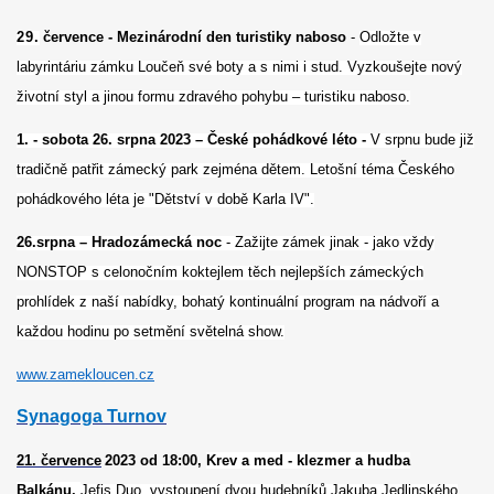
29.
července -
Mezinárodní den turistiky naboso
-
Odložte v
labyrintáriu zámku Loučeň své boty a s nimi i stud. Vyzkoušejte nový
životní styl a jinou formu zdravého pohybu – turistiku naboso.
1. - sobota 26. srpna 2023 – České pohádkové léto -
V srpnu bude již
tradičně patřit zámecký park zejména dětem. Letošní téma Českého
pohádkového léta je "Dětství v době Karla IV".
26.srpna – Hradozámecká noc
- Zažijte zámek jinak - jako vždy
NONSTOP s celonočním koktejlem těch nejlepších zámeckých
prohlídek z naší nabídky, bohatý kontinuální program na nádvoří a
každou hodinu po setmění světelná show.
www.zamekloucen.cz
Synagoga Turnov
21.
července
2023 od 18:00,
Krev a med - klezmer a hudba
Balkánu.
Jefis Duo, vystoupení dvou hudebníků Jakuba Jedlinského