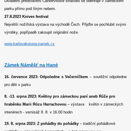
Divadelní představení Cantervillské strašidlo se odehraje v zámeckém
parku přímo pod širým nebem.
27.8.2023 Knives festival
Největší nožířská výstava na východě Čech. Přijďte se pochlubit svými
výrobky, popřípadě zakoupit originální nože.
www.karlovakoruna-zamek.cz
Zámek Náměšť na Hané
16. července 2023: Odpoledne s Večerníčkem
– soutěžní odpoledne
pro děti v parku
8. -13. srpna 2023: Květiny pro zámeckou paní aneb Růže pro
hraběnku Marii Rózu Harrachovou
– výstava květin v zámeckých
interiérech - vernisáž 8. 8. v 16.00 hodin
19. 8. srpna 2023: Z pohádky do pohádky
– tradiční pohádkové