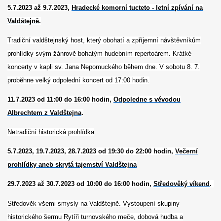
5.7.2023 až 9.7.2023,
Hradecké komorní tucteto - letní zpívání na
Valdštejně
.
Tradiční valdštejnský host, který obohatí a zpříjemní návštěvníkům
prohlídky svým žánrově bohatým hudebním repertoárem. Krátké
koncerty v kapli sv. Jana Nepomuckého během dne. V sobotu 8. 7.
proběhne velký odpolední koncert od 17:00 hodin.
11.7.2023 od 11:00 do 16:00 hodin,
Odpoledne s vévodou
Albrechtem z Valdštejna
.
Netradiční historická prohlídka
5.7.2023, 19.7.2023, 28.7.2023 od 19:30 do 22:00 hodin,
Večerní
prohlídky aneb skrytá tajemství Valdštejna
29.7.2023 až 30.7.2023 od 10:00 do 16:00 hodin,
Středověký víkend
.
Středověk všemi smysly na Valdštejně. Vystoupení skupiny
historického šermu Rytíři turnovského meče, dobová hudba a