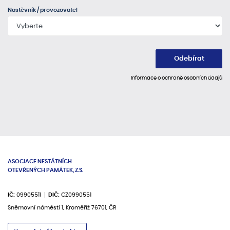
Nastěvník / provozovatel
Odebírat
Informace o ochraně osobních údajů
ASOCIACE NESTÁTNÍCH
OTEVŘENÝCH PAMÁTEK, Z.S.
IČ:
09905511
DIČ:
CZ0990551
Sněmovní náměstí 1, Kroměříž 76701, ČR