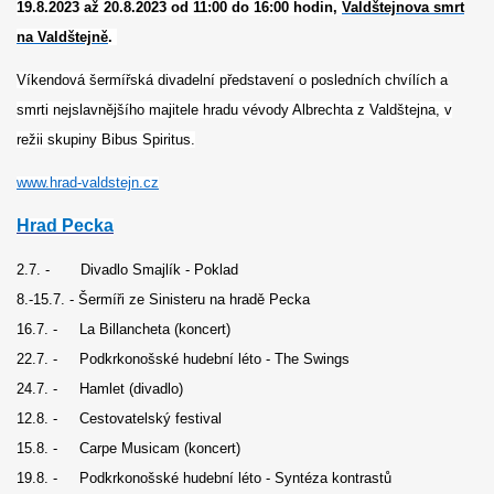
19.8.2023 až 20.8.2023 od 11:00 do 16:00 hodin,
Valdštejnova smrt
na Valdštejně
.
Víkendová šermířská divadelní představení o posledních chvílích a
smrti nejslavnějšího majitele hradu vévody Albrechta z Valdštejna, v
režii skupiny Bibus Spiritus.
www.hrad-valdstejn.cz
Hrad Pecka
2.7. - Divadlo Smajlík - Poklad
8.-15.7. - Šermíři ze Sinisteru na hradě Pecka
16.7. - La Billancheta (koncert)
22.7. - Podkrkonošské hudební léto - The Swings
24.7. - Hamlet (divadlo)
12.8. - Cestovatelský festival
15.8. - Carpe Musicam (koncert)
19.8. - Podkrkonošské hudební léto - Syntéza kontrastů