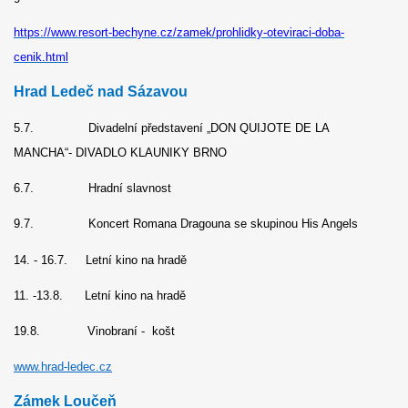
https://www.resort-bechyne.cz/zamek/prohlidky-oteviraci-doba-
cenik.html
Hrad Ledeč nad Sázavou
5.7. Divadelní představení „DON QUIJOTE DE LA
MANCHA“- DIVADLO KLAUNIKY BRNO
6.7. Hradní slavnost
9.7. Koncert Romana Dragouna se skupinou His Angels
14. - 16.7. Letní kino na hradě
11. -13.8. Letní kino na hradě
19.8. Vinobraní - košt
www.hrad-ledec.cz
Zámek Loučeň