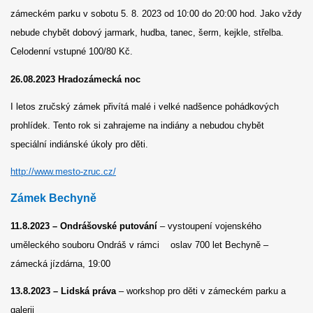
zámeckém parku v sobotu 5. 8. 2023 od 10:00 do 20:00 hod. Jako vždy
nebude chybět dobový jarmark, hudba, tanec, šerm, kejkle, střelba.
Celodenní vstupné 100/80 Kč.
26.08.2023 Hradozámecká noc
I letos zručský zámek přivítá malé i velké nadšence pohádkových
prohlídek. Tento rok si zahrajeme na indiány a nebudou chybět
speciální indiánské úkoly pro děti.
http://www.mesto-zruc.cz/
Zámek Bechyně
11.8.2023 – Ondrášovské putování
– vystoupení vojenského
uměleckého souboru Ondráš v rámci oslav 700 let Bechyně –
zámecká jízdárna, 19:00
13.8.2023 – Lidská práva
– workshop pro děti v zámeckém parku a
galerii