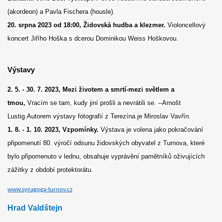
(akordeon) a Pavla Fischera (housle).
20. srpna 2023 od 18:00, Židovská hudba a klezmer.
Violoncellový
koncert Jiřího Hoška s dcerou Dominikou Weiss Hoškovou.
Výstavy
2. 5. - 30. 7. 2023, Mezi životem a smrtí-mezi světlem a
tmou,
Vracím se tam, kudy jiní prošli a nevrátili se. --Arnošt
Lustig.Autorem výstavy fotografií z Terezína je Miroslav Vavřín.
1. 8. - 1. 10. 2023, Vzpomínky.
Výstava je volena jako pokračování
připomenutí 80. výročí odsunu židovských obyvatel z Turnova, které
bylo připomenuto v lednu, obsahuje vyprávění pamětníků oživujících
zážitky z období protektorátu.
www.synagoga-turnov.cz
Hrad Valdštejn