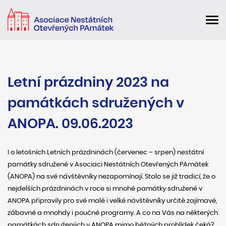
Letní prázdniny 2023 na
památkách sdružených v
ANOPA. 09.06.2023
I o letošních Letních prázdninách (červenec – srpen) nestátní
památky sdružené v Asociaci Nestátních Otevřených PAmátek
(ANOPA) na své návštěvníky nezapomínají. Stalo se již tradicí, že o
nejdelších prázdninách v roce si mnohé památky sdružené v
ANOPA připravily pro své malé i velké návštěvníky určitě zajímavé,
zábavné a mnohdy i poučné programy. A co na Vás na některých
památkách sdružených v ANOPA mimo běžných prohlídek čeká?